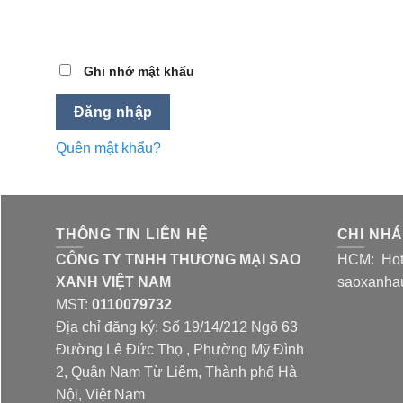
Ghi nhớ mật khẩu
Đăng nhập
Quên mật khẩu?
THÔNG TIN LIÊN HỆ
CHI NH
CÔNG TY TNHH THƯƠNG MẠI SAO
HCM: Hotl
XANH VIỆT NAM
saoxanha
MST:
0110079732
Địa chỉ đăng ký: Số 19/14/212 Ngõ 63
Đường Lê Đức Thọ , Phường Mỹ Đình
2, Quận Nam Từ Liêm, Thành phố Hà
Nội, Việt Nam