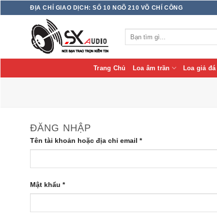
Skip
ĐỊA CHỈ GIAO DỊCH: SỐ 10 NGÕ 210 VÕ CHÍ CÔNG
to
content
Tìm
kiếm:
Trang Chủ
Loa âm trần
Loa giả đá
ĐĂNG NHẬP
Tên tài khoản hoặc địa chỉ email
*
Mật khẩu
*