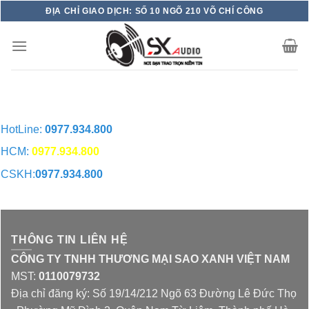
Skip
ĐỊA CHỈ GIAO DỊCH: SỐ 10 NGÕ 210 VÕ CHÍ CÔNG
to
content
HotLine:
0977.934.800
HCM:
0977.934.800
CSKH:
0977.934.800
CHAT QUA ZALO
THÔNG TIN LIÊN HỆ
CÔNG TY TNHH THƯƠNG MẠI SAO XANH VIỆT NAM
MST:
0110079732
Địa chỉ đăng ký: Số 19/14/212 Ngõ 63 Đường Lê Đức Thọ