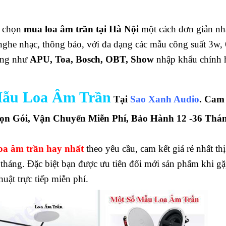
g chọn
mua loa âm trần tại Hà Nội
một cách đơn giản nh
nghe nhạc, thông báo, với đa dạng các mẫu công suất 3w,
ếng như
APU, Toa, Bosch, OBT, Show
nhập khẩu chính 
ẫu Loa Âm Trần
Tại
Sao Xanh Audio
. Cam
rọn Gói, Vận Chuyển Miễn Phí, Bảo Hành 12 -36 Thán
oa âm trần hay nhất
theo yêu cầu, cam kết giá rẻ nhất th
tháng. Đặc biệt bạn được ưu tiên đổi mới sản phẩm khi gặ
huật trực tiếp miễn phí.