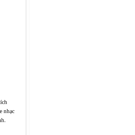
ích
e nhạc
nh.