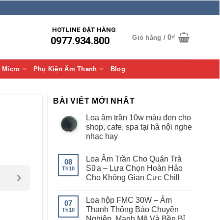
HOTLINE ĐẶT HÀNG
0
₫
Giỏ hàng /
0977.934.800
Micro
Phụ Kiện Âm Thanh
Blog
BÀI VIẾT MỚI NHẤT
Loa âm trần 10w màu đen cho
shop, cafe, spa tại hà nội nghe
nhạc hay
Loa Âm Trần Cho Quán Trà
08
Sữa – Lựa Chọn Hoàn Hảo
Th10
Cho Không Gian Cực Chill
Loa hộp FMC 30W – Âm
07
Thanh Thông Báo Chuyên
Th10
Nghiệp, Mạnh Mẽ Và Bền Bỉ