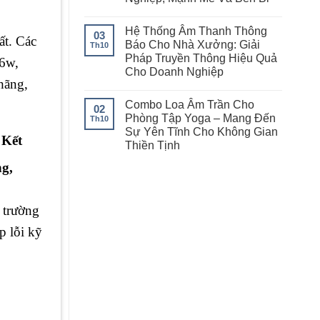
Hệ Thống Âm Thanh Thông
03
ất. Các
Báo Cho Nhà Xưởng: Giải
Th10
Pháp Truyền Thông Hiệu Quả
 6w,
Cho Doanh Nghiệp
hãng,
Combo Loa Âm Trần Cho
02
Phòng Tập Yoga – Mang Đến
Th10
Sự Yên Tĩnh Cho Không Gian
 Kết
Thiền Tịnh
g,
ị trường
p lỗi kỹ