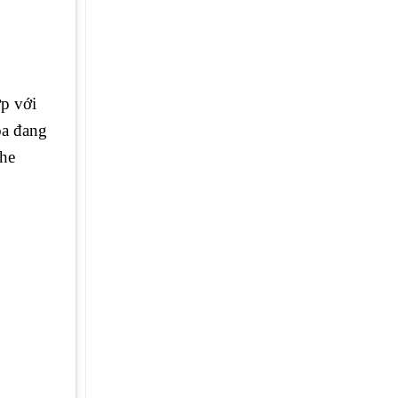
ợp với
oa đang
ghe