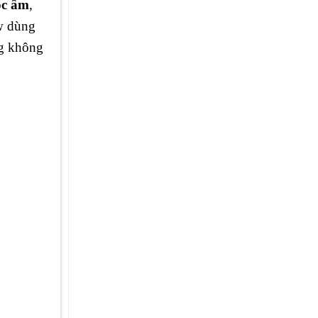
ọc âm
,
0w dùng
ng không