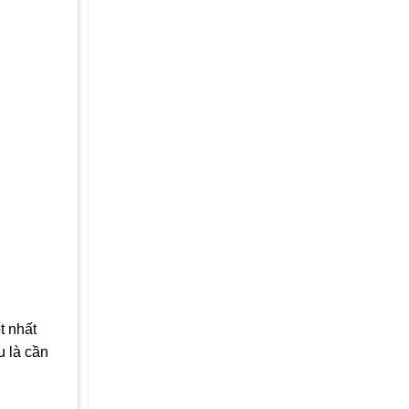
t nhất
u là cần