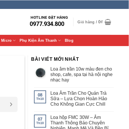
HOTLINE ĐẶT HÀNG
0
₫
Giỏ hàng /
0977.934.800
Micro
Phụ Kiện Âm Thanh
Blog
BÀI VIẾT MỚI NHẤT
Loa âm trần 10w màu đen cho
shop, cafe, spa tại hà nội nghe
nhạc hay
Loa Âm Trần Cho Quán Trà
08
Sữa – Lựa Chọn Hoàn Hảo
Th10
Cho Không Gian Cực Chill
Loa hộp FMC 30W – Âm
07
Thanh Thông Báo Chuyên
Th10
Nghiệp, Mạnh Mẽ Và Bền Bỉ