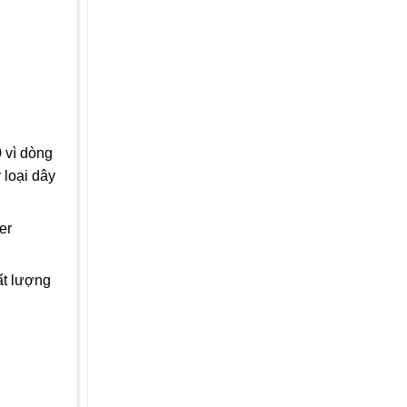
 vì dòng
 loại dây
er
ất lượng