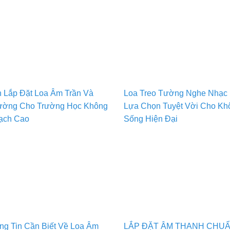
 Lắp Đặt Loa Âm Trần Và
Loa Treo Tường Nghe Nhạc 
Tường Cho Trường Học Không
Lựa Chọn Tuyệt Vời Cho Kh
ạch Cao
Sống Hiện Đại
g Tin Cần Biết Về Loa Âm
LẮP ĐẶT ÂM THANH CHUẨ