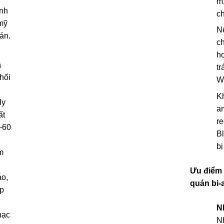
m,
nh
c
mỹ
N
án.
c
ho
a
tr
Phối
Wi
Kh
ly
a
ất
r
–60
Bl
bị
m
Ưu điểm
áo,
quán bi-
ợp
N
hạc
N