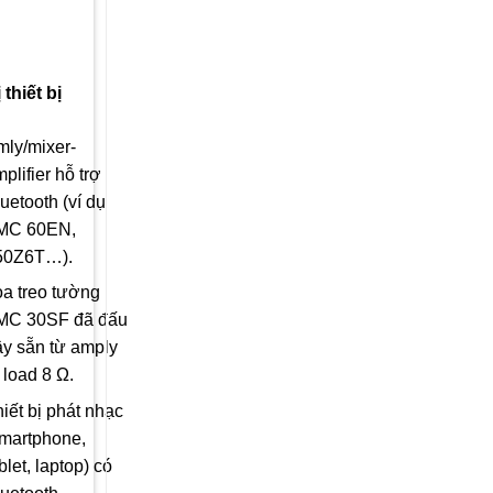
thiết bị
mly/mixer-
plifier hỗ trợ
uetooth (ví dụ
MC 60EN,
50Z6T…).
oa treo tường
MC 30SF đã đấu
ây sẵn từ amply
 load 8 Ω.
iết bị phát nhạc
smartphone,
blet, laptop) có