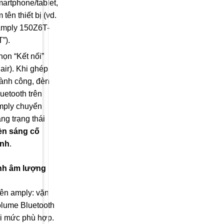
artphone/tablet,
m tên thiết bị (vd.
Amply 150Z6T-
”).
ọn “Kết nối”
air). Khi ghép
hành công, đèn
uetooth trên
mply chuyển
ng trạng thái
èn sáng cố
ịnh
.
nh âm lượng
rên amply: vặn
olume Bluetooth
ới mức phù hợp.