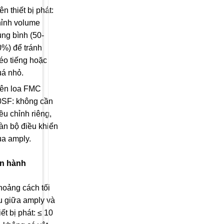
ên thiết bị phát:
hỉnh volume
ung bình (50-
0%) để tránh
éo tiếng hoặc
uá nhỏ.
rên loa FMC
0SF: không cần
ều chỉnh riêng,
àn bộ điều khiển
ua amply.
ận hành
hoảng cách tối
u giữa amply và
iết bị phát: ≤ 10