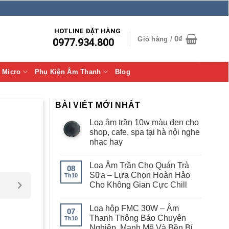
HOTLINE ĐẶT HÀNG
0
₫
Giỏ hàng /
0977.934.800
Micro
Phụ Kiện Âm Thanh
Blog
BÀI VIẾT MỚI NHẤT
Loa âm trần 10w màu đen cho
shop, cafe, spa tại hà nội nghe
nhạc hay
Loa Âm Trần Cho Quán Trà
08
Sữa – Lựa Chọn Hoàn Hảo
Th10
Cho Không Gian Cực Chill
Loa hộp FMC 30W – Âm
07
Thanh Thông Báo Chuyên
Th10
Nghiệp, Mạnh Mẽ Và Bền Bỉ