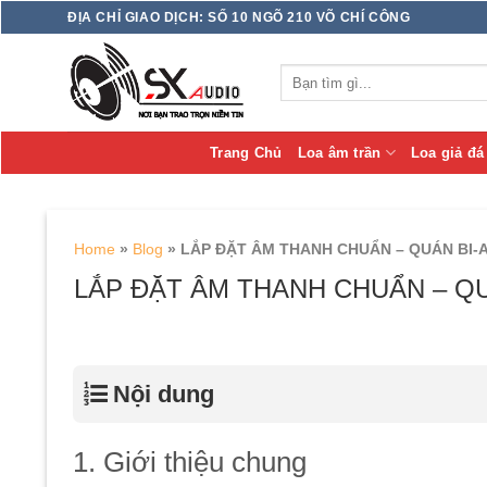
Skip
ĐỊA CHỈ GIAO DỊCH: SỐ 10 NGÕ 210 VÕ CHÍ CÔNG
to
content
Tìm
kiếm:
Trang Chủ
Loa âm trần
Loa giả đá
Home
»
Blog
»
LẮP ĐẶT ÂM THANH CHUẨN – QUÁN BI
LẮP ĐẶT ÂM THANH CHUẨN – Q
Nội dung
1. Giới thiệu chung