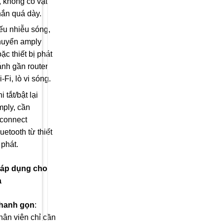
 không có vật
hắn quá dày.
ếu nhiễu sóng,
huyển amply
ặc thiết bị phát
ánh gần router
-Fi, lò vi sóng.
i tắt/bật lại
mply, cần
econnect
uetooth từ thiết
 phát.
 áp dụng cho
a
hanh gọn
:
hân viên chỉ cần