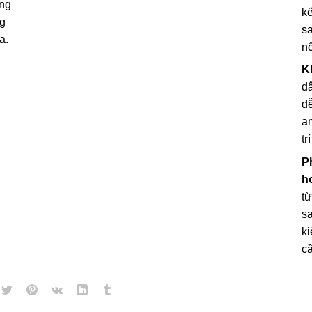
ông
kế
ng
s
a.
nố
K
d
d
a
trí
P
h
t
sa
k
c