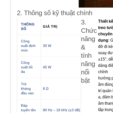
2. Thông số kỹ thuật chính
3.
Thiết k
THÔNG
GIÁ TRỊ
treo tư
SỐ
Chức
chuyên
năng
dụng
: 
Công
suất định
30 W
&
đỡ đi k
mức
xoay đ
tính
±15°, dễ
năng
Công
dàng đi
suất tối
45 W
nổi
đa
chỉnh
hướng 
bật
Trở
âm đúng
kháng
8 Ω
trí quán 
đầu vào
a, đảm 
âm than
Đáp
tập trun
tuyến tần
80 Hz – 18 kHz (±3 dB)