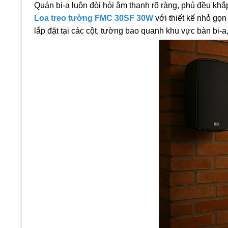
Quán bi-a luôn đòi hỏi âm thanh rõ ràng, phủ đều khắ
Loa treo tường FMC 30SF 30W
với thiết kế nhỏ gọn
lắp đặt tại các cột, tường bao quanh khu vực bàn bi-a