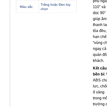
phủ nga
Trắng hoặc Đen tùy
110° và
Màu sắc
chọn
dọc 90°
giúp âm
thanh la
tỏa đều,
hạn chế
“vùng ch
ngay cả 
quán đô
khách.
Kết cấu
bền bỉ
:
ABS chị
lực, ch
ố vàng
trong mô
trường 