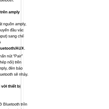
uetooth.
 trên amply
ật nguồn amply,
huyển đầu vào
nput) sang chế
ộ
luetooth/AUX
.
ấn nút “Pair”
hép nối) trên
mply, đèn báo
uetooth sẽ nháy.
với thiết bị
ở Bluetooth trên