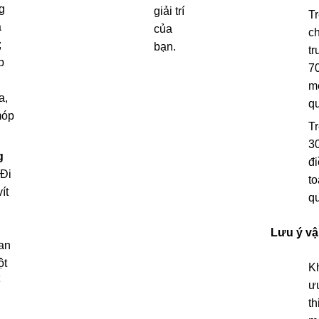
g
giải trí
Tr
à
của
c
;
bạn.
tr
p
7
m
a,
q
móp
T
3
g
đi
 Đi
to
ít
q
Lưu ý v
an
ột
K
ể
ư
th