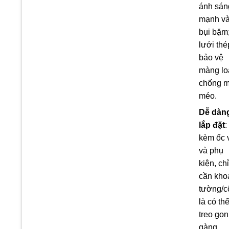
ánh sán
mạnh v
bụi bặm
lưới thé
bảo vệ
màng lo
chống 
méo.
Dễ dàn
lắp đặt
:
kèm ốc v
và phụ
kiện, chỉ
cần kho
tường/c
là có th
treo gọn
gàng,