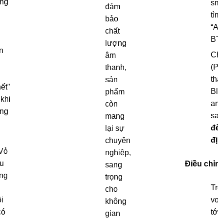
ng
sm
đảm
tì
bảo
“
chất
BT
lượng
n
Ch
âm
(P
thanh,
t
sản
ết”
Bl
phẩm
khi
a
còn
ng
sa
mang
đ
lại sự
đ
chuyên
 Vỏ
nghiệp,
u
Điều chỉ
sang
ống
trọng
T
cho
i
v
không
có
t
gian