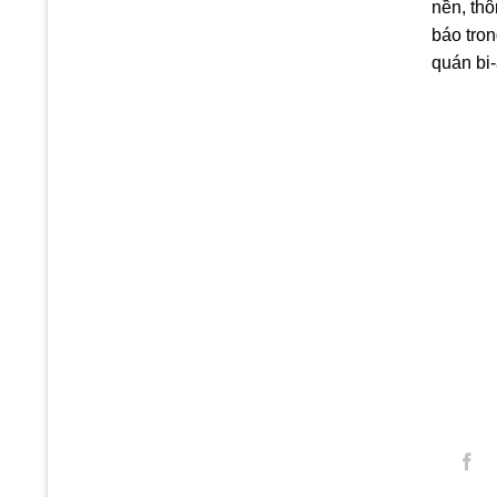
nền, th
báo tro
quán bi-