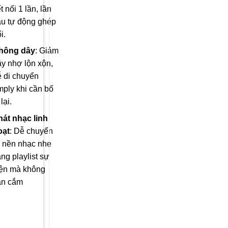
t nối 1 lần, lần
au tự động ghép
i.
hông dây
: Giảm
ây nhợ lộn xộn,
ễ di chuyển
mply khi cần bố
 lại.
hát nhạc linh
oạt
: Dễ chuyển
ừ nền nhạc nhẹ
ng playlist sự
iện mà không
ần cắm