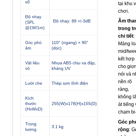
số
tại khu 
chơi.
Độ nhạy
Âm tha
Độ nhạy: 88 +/-3dB
(SPL
@1W/1m)
trong tr
chi tiết
:
Góc phủ
110° (ngang) × 90°
Màng lo
âm
(dọc)
mid/twe
kết hợp
Vật liệu
Nhựa ABS chịu va đập,
cho giọ
vỏ
kháng UV
nói và 
nền rõ
Lưới che
Thép sơn tĩnh điện
ràng,
không l
Kích
thước
255(W)x178(H)x155(D)
át tiếng
(HxWxD)
chạm bi-
Góc ph
Trọng
3.1 kg
rộng
: G
lượng