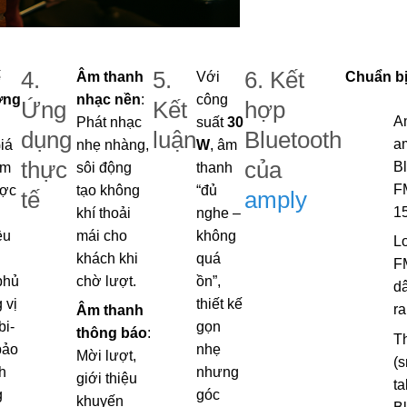
4.
5.
6. Kết
ế
Âm thanh
Với
Chuẩn bị 
ờng
nhạc nền
:
công
Ứng
Kết
hợp
A
Phát nhạc
suất
30
dụng
luận
Bluetooth
am
Giá
nhẹ nhàng,
W
, âm
thực
của
Bl
èm
sôi động
thanh
F
ược
tạo không
“đủ
tế
amply
1
khí thoải
nghe –
ều
mái cho
không
L
khách khi
quá
F
phủ
chờ lượt.
ồn”,
d
 vị
thiết kế
ra
Âm thanh
bi-
gọn
thông báo
:
Th
bảo
nhẹ
Mời lượt,
(
h
nhưng
giới thiệu
ta
g
góc
khuyến