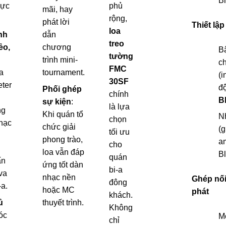
Bl
vực
phủ
mãi, hay
rộng,
phát lời
Thiết lập
loa
nh
dẫn
treo
ẻo,
chương
B
tường
trình mini-
c
FMC
a
tournament.
(i
30SF
eter
đ
Phối ghép
chính
B
sự kiện
:
là lựa
ng
Khi quán tổ
Nh
chọn
nhạc
chức giải
(g
tối ưu
phong trào,
a
cho
loa vẫn đáp
Bl
quán
ấn
ứng tốt dàn
bi-a
 va
nhạc nền
Ghép nối 
đông
a.
hoặc MC
phát
khách.
ủ
thuyết trình.
Không
óc
M
chỉ