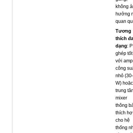
không ả
hưởng 
quan qu
Tương
thích đ
dạng
: 
ghép tốt
với amp
công su
nhỏ (30
W) hoặc
trung tâ
mixer
thông b
thích h
cho hệ
thống n