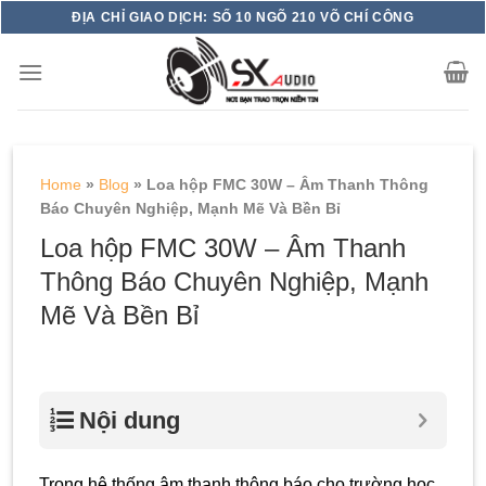
Skip
ĐỊA CHỈ GIAO DỊCH: SỐ 10 NGÕ 210 VÕ CHÍ CÔNG
to
content
Home
»
Blog
»
Loa hộp FMC 30W – Âm Thanh Thông
Báo Chuyên Nghiệp, Mạnh Mẽ Và Bền Bỉ
Loa hộp FMC 30W – Âm Thanh
Thông Báo Chuyên Nghiệp, Mạnh
Mẽ Và Bền Bỉ
Nội dung
Trong hệ thống âm thanh thông báo cho trường học,