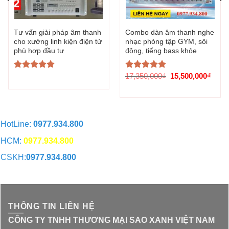
Tư vấn giải pháp âm thanh
Combo dàn âm thanh nghe
cho xưởng linh kiện điện tử
nhạc phòng tập GYM, sôi
phù hợp đầu tư
động, tiếng bass khỏe
Giá
Giá
17,350,000
₫
15,500,000
₫
Được xếp
Được xếp
gốc
hiện
hạng
5.00
hạng
5.00
là:
tại
5 sao
5 sao
17,350,000₫.
là:
15,5
HotLine:
0977.934.800
HCM:
0977.934.800
CSKH:
0977.934.800
CHAT QUA ZALO
THÔNG TIN LIÊN HỆ
CÔNG TY TNHH THƯƠNG MẠI SAO XANH VIỆT NAM