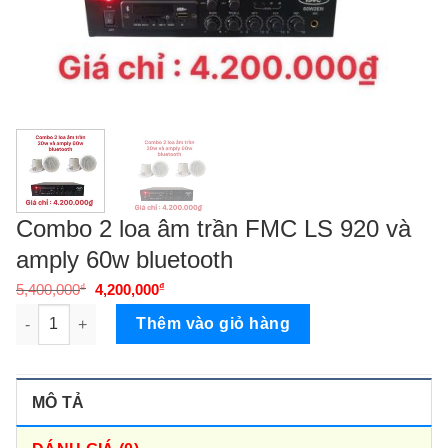
Combo 2 loa âm trần FMC LS 920 và
amply 60w bluetooth
Giá
Giá
5,400,000
₫
4,200,000
₫
gốc
hiện
Combo 2 loa âm trần FMC LS 920 và amply 60w bluetooth số l
là:
tại
Thêm vào giỏ hàng
5,400,000₫.
là:
4,200,000₫.
MÔ TẢ