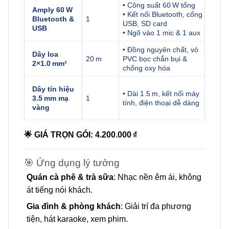
• Công suất 60 W tổng
Amply 60 W
• Kết nối Bluetooth, cổng
Bluetooth &
1
USB, SD card
USB
• Ngõ vào 1 mic & 1 aux
• Đồng nguyên chất, vỏ
Dây loa
20 m
PVC bọc chắn bụi &
2×1.0 mm²
chống oxy hóa
Dây tín hiệu
• Dài 1.5 m, kết nối máy
3.5 mm mạ
1
tính, điện thoại dễ dàng
vàng
🌟 GIÁ TRỌN GÓI: 4.200.000 ₫
🎯 Ứng dụng lý tưởng
Quán cà phê & trà sữa
: Nhạc nền êm ái, không
át tiếng nói khách.
Gia đình & phòng khách
: Giải trí đa phương
tiện, hát karaoke, xem phim.