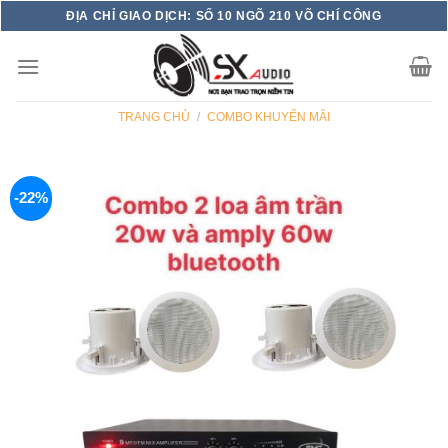
Skip
ĐỊA CHỈ GIAO DỊCH: SỐ 10 NGÕ 210 VÕ CHÍ CÔNG
to
content
TRANG CHỦ
/
COMBO KHUYẾN MÃI
-22%