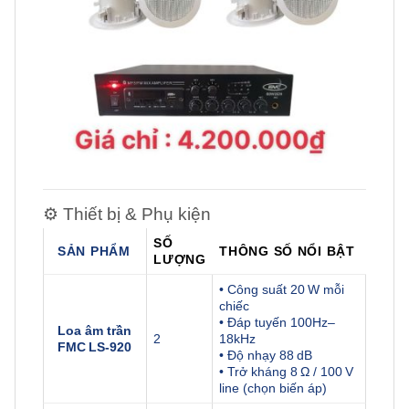
⚙️ Thiết bị & Phụ kiện
SỐ
SẢN PHẨM
THÔNG SỐ NỔI BẬT
LƯỢNG
• Công suất 20 W mỗi
chiếc
• Đáp tuyến 100Hz–
Loa âm trần
2
18kHz
FMC LS‑920
• Độ nhạy 88 dB
• Trở kháng 8 Ω / 100 V
line (chọn biến áp)