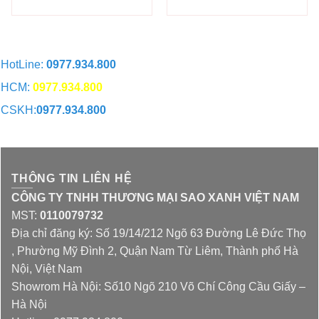
hạng
5.00
hạng
5.00
5 sao
5 sao
.
HotLine:
0977.934.800
HCM:
0977.934.800
CSKH:
0977.934.800
CHAT QUA ZALO
THÔNG TIN LIÊN HỆ
CÔNG TY TNHH THƯƠNG MẠI SAO XANH VIỆT NAM
MST:
0110079732
Địa chỉ đăng ký: Số 19/14/212 Ngõ 63 Đường Lê Đức Thọ
, Phường Mỹ Đình 2, Quận Nam Từ Liêm, Thành phố Hà
Nội, Việt Nam
Showrom Hà Nội: Số10 Ngõ 210 Võ Chí Công Cầu Giấy –
Hà Nội