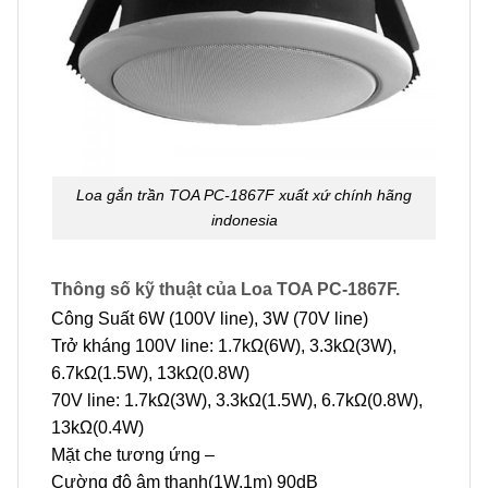
Loa gắn trần TOA PC-1867F xuất xứ chính hãng
indonesia
Thông số kỹ thuật của Loa TOA PC-1867F.
Công Suất 6W (100V line), 3W (70V line)
Trở kháng 100V line: 1.7kΩ(6W), 3.3kΩ(3W),
6.7kΩ(1.5W), 13kΩ(0.8W)
70V line: 1.7kΩ(3W), 3.3kΩ(1.5W), 6.7kΩ(0.8W),
13kΩ(0.4W)
Mặt che tương ứng –
Cường độ âm thanh(1W,1m) 90dB