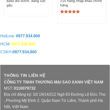
bass đôi 50cm, đang cực
215 hàng nhập khẩu chính
gấu
hãng
Được xếp
hạng
5.00
5 sao
HotLine:
0977.934.800
HCM:
0977.934.800
CSKH:
0977.934.800
CHAT QUA ZALO
THÔNG TIN LIÊN HỆ
CÔNG TY TNHH THƯƠNG MẠI SAO XANH VIỆT NAM
MST:
0110079732
Địa chỉ đăng ký: Số 19/14/212 Ngõ 63 Đường Lê Đức Thọ
, Phường Mỹ Đình 2, Quận Nam Từ Liêm, Thành phố Hà
Nội, Việt Nam