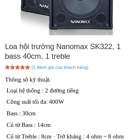
Loa hội trường Nanomax SK322, 1
bass 40cm, 1 treble
(
1
đánh giá của khách hàng)
5.00
1
trên 5
Thông số kỹ thuật.
dựa trên
đánh giá
Loại hệ thống : 2 đường tiếng
Công suất tối đa: 400W
Bass : 30cm
Củ từ Bass : 14cm
Củ từ Treble : 8cm · Trở kháng : 4 ohm ~ 8 ohm