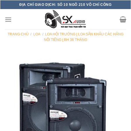
Skip
ĐỊA CHỈ GIAO DỊCH: SỐ 10 NGÕ 210 VÕ CHÍ CÔNG
to
content
TRANG CHỦ
/
LOA
/
LOA HỘI TRƯỜNG | LOA SÂN KHẤU CÁC HÃNG
NỔI TIẾNG | BH 36 THÁNG