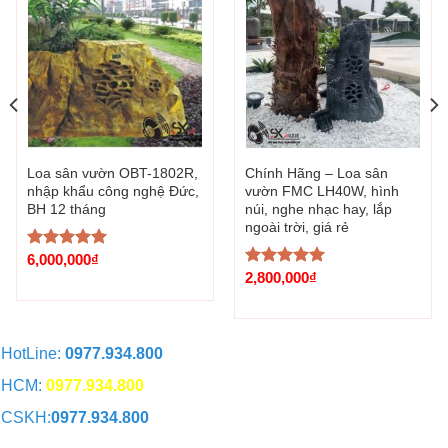
Loa sân vườn OBT-1802R,
Chính Hãng – Loa sân
nhập khẩu công nghệ Đức,
vườn FMC LH40W, hình
BH 12 tháng
núi, nghe nhạc hay, lắp
ngoài trời, giá rẻ
6,000,000
₫
Được xếp
hạng
5.00
2,800,000
₫
Được xếp
5 sao
hạng
5.00
5 sao
HotLine:
0977.934.800
HCM:
0977.934.800
CSKH:
0977.934.800