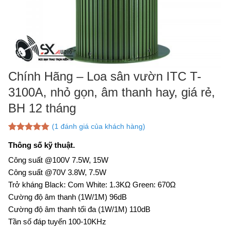
Chính Hãng – Loa sân vườn ITC T-
3100A, nhỏ gọn, âm thanh hay, giá rẻ,
BH 12 tháng
(
1
đánh giá của khách hàng)
5.00
1
trên 5
Thông số kỹ thuật.
dựa trên
đánh giá
Công suất @100V 7.5W, 15W
Công suất @70V 3.8W, 7.5W
Trở kháng Black: Com White: 1.3KΩ Green: 670Ω
Cường độ âm thanh (1W/1M) 96dB
Cường độ âm thanh tối đa (1W/1M) 110dB
Tần số đáp tuyến 100-10KHz