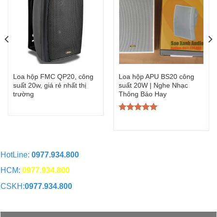
Loa hộp FMC QP20, công
Loa hộp APU BS20 công
suất 20w, giá rẻ nhất thị
suất 20W | Nghe Nhạc
trường
Thông Báo Hay
Được xếp
hạng
5.00
5 sao
HotLine:
0977.934.800
HCM:
0977.934.800
CSKH:
0977.934.800
CHAT QUA ZALO