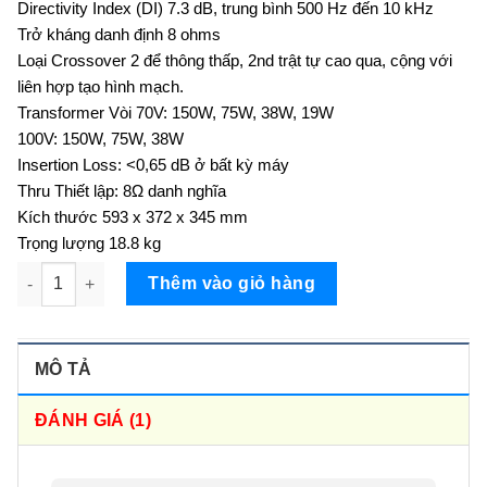
Directivity Index (DI) 7.3 dB, trung bình 500 Hz đến 10 kHz
Trở kháng danh định 8 ohms
Loại Crossover 2 để thông thấp, 2nd trật tự cao qua, cộng với
liên hợp tạo hình mạch.
Transformer Vòi 70V: 150W, 75W, 38W, 19W
100V: 150W, 75W, 38W
Insertion Loss: <0,65 dB ở bất kỳ máy
Thru Thiết lập: 8Ω danh nghĩa
Kích thước 593 x 372 x 345 mm
Trọng lượng 18.8 kg
Loa treo tường JBL Control 31, giá rẻ nhất thị trường, bảo hà
Thêm vào giỏ hàng
MÔ TẢ
ĐÁNH GIÁ (1)