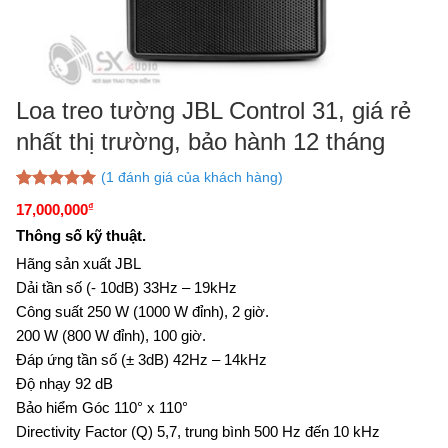
Loa treo tường JBL Control 31, giá rẻ
nhất thị trường, bảo hành 12 tháng
(
1
đánh giá của khách hàng)
5.00
1
trên 5
17,000,000
₫
dựa trên
đánh giá
Thông số kỹ thuật.
Hãng sản xuất JBL
Dải tần số (- 10dB) 33Hz – 19kHz
Công suất 250 W (1000 W đỉnh), 2 giờ.
200 W (800 W đỉnh), 100 giờ.
Đáp ứng tần số (± 3dB) 42Hz – 14kHz
Độ nhạy 92 dB
Bảo hiểm Góc 110° x 110°
Directivity Factor (Q) 5,7, trung bình 500 Hz đến 10 kHz