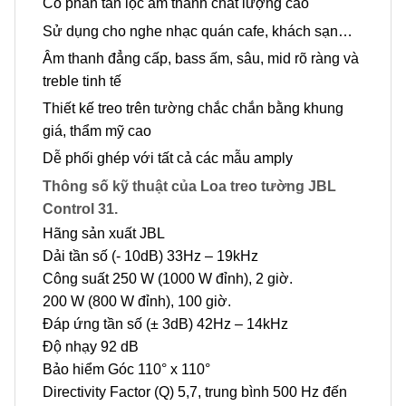
Có phân tần lọc âm thanh chất lượng cao
Sử dụng cho nghe nhạc quán cafe, khách sạn…
Âm thanh đẳng cấp, bass ấm, sâu, mid rõ ràng và
treble tinh tế
Thiết kế treo trên tường chắc chắn bằng khung
giá, thẩm mỹ cao
Dễ phối ghép với tất cả các mẫu amply
Thông số kỹ thuật của Loa treo tường JBL
Control 31.
Hãng sản xuất JBL
Dải tần số (- 10dB) 33Hz – 19kHz
Công suất 250 W (1000 W đỉnh), 2 giờ.
200 W (800 W đỉnh), 100 giờ.
Đáp ứng tần số (± 3dB) 42Hz – 14kHz
Độ nhạy 92 dB
Bảo hiểm Góc 110° x 110°
Directivity Factor (Q) 5,7, trung bình 500 Hz đến