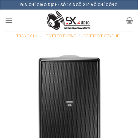
Skip
ĐỊA CHỈ GIAO DỊCH: SỐ 10 NGÕ 210 VÕ CHÍ CÔNG
to
content
TRANG CHỦ
/
LOA TREO TƯỜNG
/
LOA TREO TƯỜNG JBL