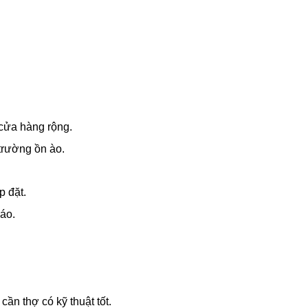
 cửa hàng rộng.
trường ồn ào.
p đặt.
áo.
cần thợ có kỹ thuật tốt.