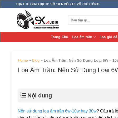
Skip
ĐỊA CHỈ GIAO DỊCH: SỐ 10 NGÕ 210 VÕ CHÍ CÔNG
to
content
Tìm
kiếm:
Trang Chủ
Loa âm trần
Loa giả đá
Home
»
Blog
»
Loa Âm Trần: Nên Sử Dụng Loại 6W – 1
Loa Âm Trần: Nên Sử Dụng Loại 
Nội dung
Nên sử dụng loa âm trần 6w-10w hay 30w
? Câu trả l
chính là việc xác định được không gian và diện tíc