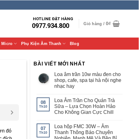
HOTLINE ĐẶT HÀNG
0
₫
Giỏ hàng /
0977.934.800
Micro
Phụ Kiện Âm Thanh
Blog
BÀI VIẾT MỚI NHẤT
Loa âm trần 10w màu đen cho
shop, cafe, spa tại hà nội nghe
nhạc hay
Loa Âm Trần Cho Quán Trà
08
Sữa – Lựa Chọn Hoàn Hảo
Th10
Cho Không Gian Cực Chill
Loa hộp FMC 30W – Âm
07
hơn đó
Thanh Thông Báo Chuyên
Th10
Nghiệp, Mạnh Mẽ Và Bền Bỉ
c đích