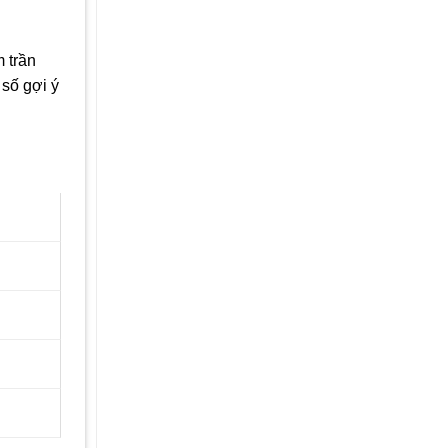
 trần
 số gợi ý