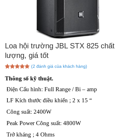
Loa hội trường JBL STX 825 chất
lượng, giá tốt
(
2
đánh giá của khách hàng)
5.00
2
trên 5
Thông số kỹ thuật.
dựa trên
đánh giá
Điện Cấu hình: Full Range / Bi – amp
LF Kích thước điều khiển ; 2 x 15 “
Công suất: 2400W
Peak Power Công suất: 4800W
Trở kháng ; 4 Ohms