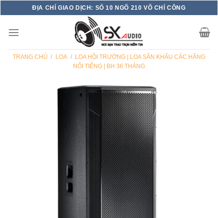
Skip
ĐỊA CHỈ GIAO DỊCH: SỐ 10 NGÕ 210 VÕ CHÍ CÔNG
to
content
TRANG CHỦ
/
LOA
/
LOA HỘI TRƯỜNG | LOA SÂN KHẤU CÁC HÃNG
NỔI TIẾNG | BH 36 THÁNG