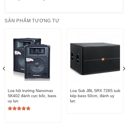
SẢN PHẨM TƯƠNG TỰ
Loa hội trường Nanomax
Loa Sub JBL SRX 728S sub
SK402 đánh cực bốc, bass
kép bass 50cm, đánh uy
uy lực
lực
Được xếp
hạng
5.00
5 sao