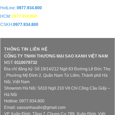
HotLine:
0977.934.800
HCM:
0977.934.800
CSKH:
0977.934.800
CHAT QUA ZALO
THÔNG TIN LIÊN HỆ
CÔNG TY TNHH THƯƠNG MẠI SAO XANH VIỆT NAM
MST:
0110079732
Địa chỉ đăng ký: Số 19/14/212 Ngõ 63 Đường Lê Đức Thọ
, Phường Mỹ Đình 2, Quận Nam Từ Liêm, Thành phố Hà
Nội, Việt Nam
Showrom Hà Nội: Số10 Ngõ 210 Võ Chí Công Cầu Giấy –
Hà Nội
Hotline: 0977.934.800
Email: saoxanhaudio@gmail.com
VP Xuân Đỉnh: Tầng 7, Chung Cư 789, Xuân Đỉnh, Việt